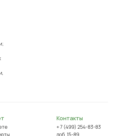
и;
х
и,
ет
Контакты
ете
+ 7 (499) 254-83-83
ерты
доб. 15-89