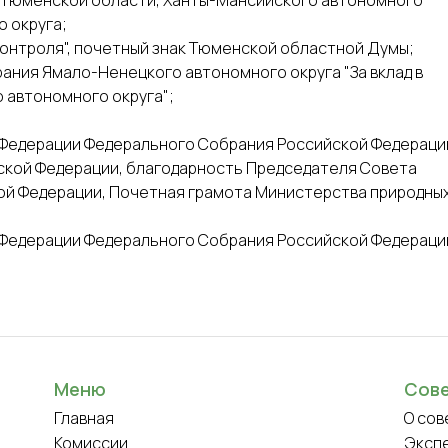
й Тюменской области, Ханты-Мансийского автономного
о округа;
оконтроля", почетный знак Тюменской областной Думы;
рания Ямало-Ненецкого автономного округа "За вклад в
 автономного округа";
а Федерации Федерального Собрания Российской Федераци
йской Федерации, благодарность Председателя Совета
й Федерации, Почетная грамота Министерства природны
а Федерации Федерального Собрания Российской Федераци
Меню
Сов
Главная
О сов
Комиссии
Эксп