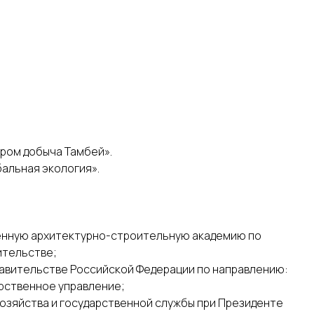
пром добыча Тамбей».
бальная экология».
венную архитектурно-строительную академию по
ительстве;
Правительстве Российской Федерации по направлению:
рственное управление;
 хозяйства и государственной службы при Президенте