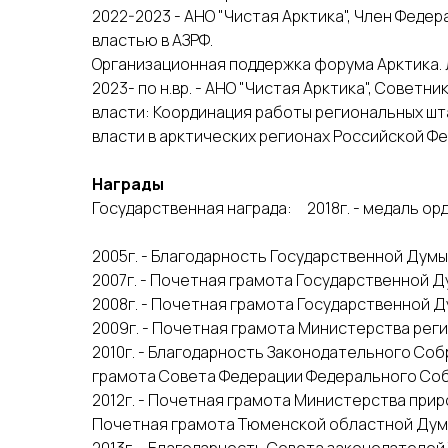
2022-2023 - АНО "Чистая Арктика", Член Феде
властью в АЗРФ.
Организационная поддержка форума Арктика. 
2023- по н.вр. - АНО "Чистая Арктика", Совет
власти: Координация работы региональных шт
власти в арктических регионах Российской Фе
Награды
Государственная награда: 2018г. - медаль орд
2005г. - Благодарность Государственной Дум
2007г. - Почетная грамота Государственной 
2008г. - Почетная грамота Государственной 
2009г. - Почетная грамота Министерства рег
2010г. - Благодарность Законодательного Со
грамота Совета Федерации Федерального Соб
2012г. - Почетная грамота Министерства прир
Почетная грамота Тюменской областной Дум