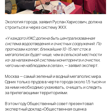
Экология города, заявил Руслан Харисович, должна
строиться и через систему ЖКХ.
«У каждого ИЖС должна быть централизованная
система водоотведения и очистных сооружений. По
прогнозам коллег, ближайшие 10-15 лет сток в
мегаполисах будет чище, чем в сельской местности
из-за налаженной системы мониторинга и очистки,
чего мы не наблюдаем в селах»,
— заявил эксперт.
Москва — самый зеленый и водный мегаполис мира.
Одних только прудов в черте города около 1,5 тысяч и
за ними необходимо ухаживать, очищать и следить
за прилегающими территориями.
В этом году Общественный совет презентовал
экспертный доклад «Общественная оценка