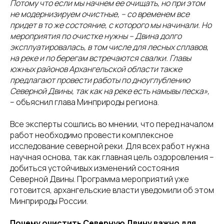
Потому что если мы начнем ее очищать, но при этом
не модернизируем очистные, – со временем все
придет в то же состояние, с которого мы начинали. Но
мероприятия по очистке нужны – Двина долго
эксплуатировалась, в том числе для лесных сплавов,
на реке и по берегам встречаются свалки. Главы
южных районов Архангельской области также
предлагают провести работы по дноуглублению
Северной Двины, так как на реке есть намывы песка»,
– объяснил глава Минприроды региона.
Все эксперты сошлись во мнении, что перед началом
работ необходимо провести комплексное
исследование северной реки. Для всех работ нужна
научная основа, так как главная цель оздоровления –
добиться устойчивых изменений состояния
Северной Двины. Программа мероприятий уже
готовится, архангельские власти уведомили об этом
Минприроды России.
Почему очистить Северную Двину важно для