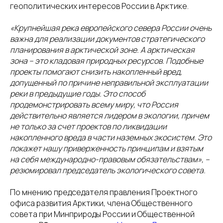
геополитических интересов России в Арктике.
«Крупнейшая река европейского севера России очень
важна для реализации документов стратегического
планирования в арктической зоне. А арктическая
зона – это кладовая природных ресурсов. Подобные
проекты помогают снизить накопленный вред,
допущенный по причине неправильной эксплуатации
реки в предыдущие годы. Это способ
продемонстрировать всему миру, что Россия
действительно является лидером в экологии, причем
не только за счет проектов по ликвидации
накопленного вреда в части наземных экосистем. Это
покажет нашу приверженность принципам и взятым
на себя международно-правовым обязательствам», –
резюмировал председатель экологического совета.
По мнению председателя правления Проектного
офиса развития Арктики, члена Общественного
совета при Минприроды России и Общественной