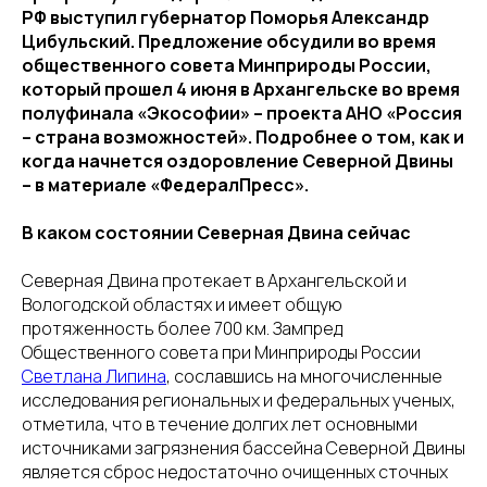
РФ выступил губернатор Поморья Александр
Цибульский. Предложение обсудили во время
общественного совета Минприроды России,
который прошел 4 июня в Архангельске во время
полуфинала «Экософии» – проекта АНО «Россия
– страна возможностей». Подробнее о том, как и
когда начнется оздоровление Северной Двины
– в материале «ФедералПресс».
В каком состоянии Северная Двина сейчас
Северная Двина протекает в Архангельской и
Вологодской областях и имеет общую
протяженность более 700 км. Зампред
Общественного совета при Минприроды России
Светлана Липина
, сославшись на многочисленные
исследования региональных и федеральных ученых,
отметила, что в течение долгих лет основными
источниками загрязнения бассейна Северной Двины
является сброс недостаточно очищенных сточных