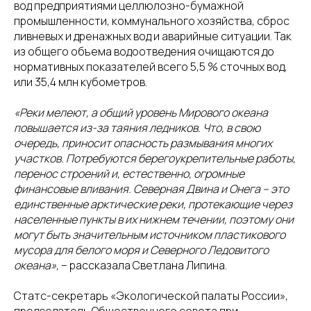
вод предприятиями целлюлозно-бумажной
промышленности, коммунального хозяйства, сброс
ливневых и дренажных вод и аварийные ситуации. Так
из общего объема водоотведения очищаются до
нормативных показателей всего 5,5 % сточных вод,
или 35,4 млн кубометров.
«Реки мелеют, а общий уровень Мирового океана
повышается из-за таяния ледников. Что, в свою
очередь, приносит опасность размывания многих
участков. Потребуются берегоукрепительные работы,
перенос строений и, естественно, огромные
финансовые вливания. Северная Двина и Онега – это
единственные арктические реки, протекающие через
населенные пункты в их нижнем течении, поэтому они
могут быть значительным источником пластикового
мусора для белого моря и Северного Ледовитого
океана»,
– рассказала Светлана Липина.
Статс-секретарь «Экологической палаты России»,