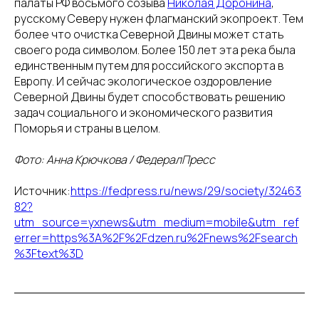
палаты РФ восьмого созыва
Николая Доронина
,
русскому Северу нужен флагманский экопроект. Тем
более что очистка Северной Двины может стать
своего рода символом. Более 150 лет эта река была
единственным путем для российского экспорта в
Европу. И сейчас экологическое оздоровление
Северной Двины будет способствовать решению
задач социального и экономического развития
Поморья и страны в целом.
Фото: Анна Крючкова / ФедералПресс
Источник:
https://fedpress.ru/news/29/society/32463
82?
utm_source=yxnews&utm_medium=mobile&utm_ref
errer=https%3A%2F%2Fdzen.ru%2Fnews%2Fsearch
%3Ftext%3D