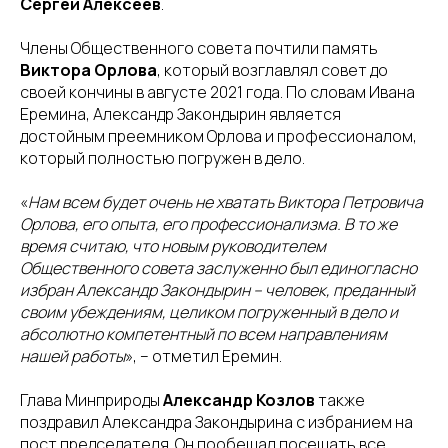
Сергей Алексеев
.
Члены Общественного совета почтили память
Виктора Орлова
, который возглавлял совет до
своей кончины в августе 2021 года. По словам Ивана
Еремина, Александр Закондырин является
достойным преемником Орлова и профессионалом,
который полностью погружен в дело.
«
Нам всем будет очень не хватать Виктора Петровича
Орлова, его опыта, его профессионализма. В то же
время считаю, что новым руководителем
Общественного совета заслуженно был единогласно
избран Александр Закондырин – человек, преданный
своим убеждениям, целиком погруженный в дело и
абсолютно компетентный по всем направлениям
нашей работы
», – отметил Еремин.
Глава Минприроды
Александр Козлов
также
поздравил Александра Закондырина с избранием на
пост председателя. Он пообещал посещать все