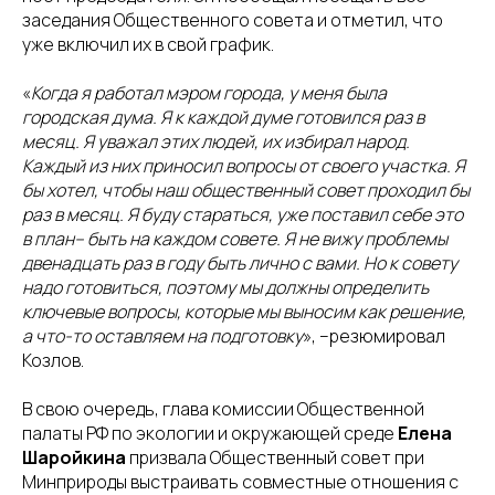
заседания Общественного совета и отметил, что
уже включил их в свой график.
«
Когда я работал мэром города, у меня была
городская дума. Я к каждой думе готовился раз в
месяц. Я уважал этих людей, их избирал народ.
Каждый из них приносил вопросы от своего участка. Я
бы хотел, чтобы наш общественный совет проходил бы
раз в месяц. Я буду стараться, уже поставил себе это
в план– быть на каждом совете. Я не вижу проблемы
двенадцать раз в году быть лично с вами. Но к совету
надо готовиться, поэтому мы должны определить
ключевые вопросы, которые мы выносим как решение,
а что-то оставляем на подготовку
», –резюмировал
Козлов.
В свою очередь, глава комиссии Общественной
палаты РФ по экологии и окружающей среде
Елена
Шаройкина
призвала Общественный совет при
Минприроды выстраивать совместные отношения с