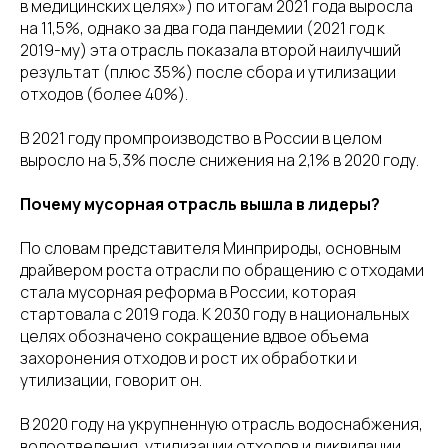
в медицинских целях») по итогам 2021 года выросла
на 11,5%, однако за два года пандемии (2021 год к
2019-му) эта отрасль показала второй наилучший
результат (плюс 35%) после сбора и утилизации
отходов (более 40%).
В 2021 году промпроизводство в России в целом
выросло на 5,3% после снижения на 2,1% в 2020 году.
Почему мусорная отрасль вышла в лидеры?
По словам представителя Минприроды, основным
драйвером роста отрасли по обращению с отходами
стала мусорная реформа в России, которая
стартовала с 2019 года. К 2030 году в национальных
целях обозначено сокращение вдвое объема
захоронения отходов и рост их обработки и
утилизации, говорит он.
В 2020 году на укрупненную отрасль водоснабжения,
водоотведения, утилизации отходов и ликвидации