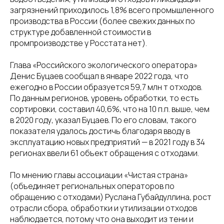
загрязнений приходилось 1,8% всего промышленного
производства в России (более свежих данных по
структуре добавленной стоимости в
промпроизводстве у Росстата нет).
Глава «Российского экологического оператора»
Денис Буцаев сообщал в январе 2022 года, что
ежегодно в России образуется 59,7 млн т отходов.
По данным регионов, уровень обработки, то есть
сортировки, составил 40,6%, что на 10 п.п. выше, чем
в 2020 году, указал Буцаев. По его словам, такого
показателя удалось достичь благодаря вводу в
эксплуатацию новых предприятий — в 2021 году в 34
регионах ввели 61 объект обращения с отходами.
По мнению главы ассоциации «Чистая страна»
(объединяет региональных операторов по
обращению с отходами) Руслана Губайдуллина, рост
отрасли сбора, обработки и утилизации отходов
наблюдается, потому что она выходит из тени и