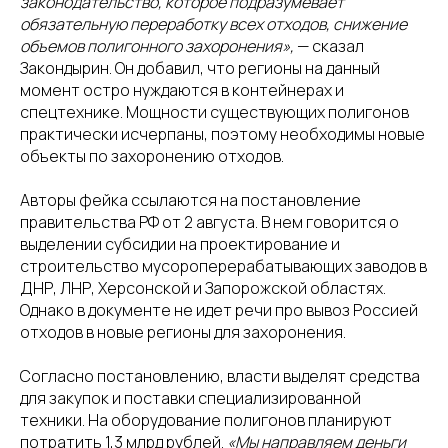
законодательство, которое подразумевает
обязательную переработку всех отходов, снижение
объемов полигонного захоронения»,
— сказал
Закондырин. Он добавил, что регионы на данный
момент остро нуждаются в контейнерах и
спецтехнике. Мощности существующих полигонов
практически исчерпаны, поэтому необходимы новые
объекты по захоронению отходов.
Авторы фейка ссылаются на постановление
правительства РФ от 2 августа. В нем говорится о
выделении субсидии на проектирование и
строительство мусороперерабатывающих заводов в
ДНР, ЛНР, Херсонской и Запорожской областях.
Однако в документе не идет речи про вывоз Россией
отходов в новые регионы для захоронения.
Согласно постановлению, власти выделят средства
для закупок и поставки специализированной
техники. На оборудование полигонов планируют
потратить 1,3 млрд рублей.
«Мы направляем деньги