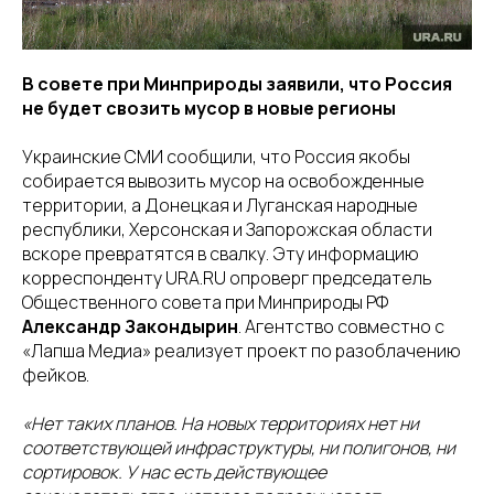
В совете при Минприроды заявили, что Россия
не будет свозить мусор в новые регионы
Украинские СМИ сообщили, что Россия якобы
собирается вывозить мусор на освобожденные
территории, а Донецкая и Луганская народные
республики, Херсонская и Запорожская области
вскоре превратятся в свалку. Эту информацию
корреспонденту URA.RU опроверг председатель
Общественного совета при Минприроды РФ
Александр Закондырин
. Агентство совместно с
«Лапша Медиа» реализует проект по разоблачению
фейков.
«Нет таких планов. На новых территориях нет ни
соответствующей инфраструктуры, ни полигонов, ни
сортировок. У нас есть действующее