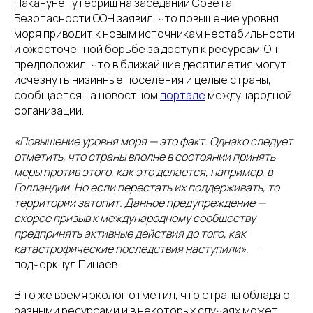
Накануне Гутерриш на заседании Совета
Безопасности ООН заявил, что повышение уровня
моря приводит к новым источникам нестабильности
и ожесточенной борьбе за доступ к ресурсам. Он
предположил, что в ближайшие десятилетия могут
исчезнуть низинные поселения и целые страны,
сообщается на новостном
портале
международной
организации.
«Повышение уровня моря — это факт. Однако следует
отметить, что страны вполне в состоянии принять
меры против этого, как это делается, например, в
Голландии. Но если перестать их поддерживать, то
территории затопит. Данное предупреждение —
скорее призыв к международному сообществу
предпринять активные действия до того, как
катастрофические последствия наступили»,
—
подчеркнул Пинаев.
В то же время эколог отметил, что страны обладают
разными ресурсами и в некоторых случаях может