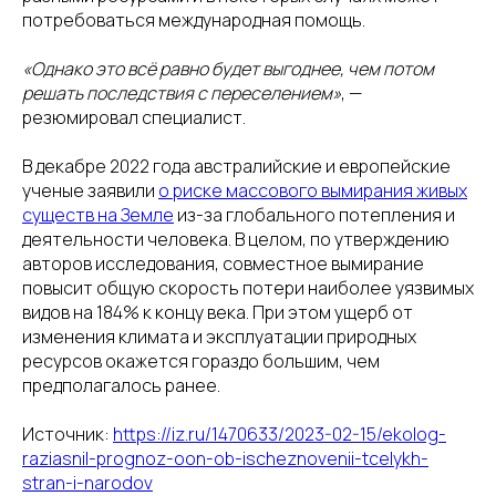
потребоваться международная помощь.
«Однако это всё равно будет выгоднее, чем потом
решать последствия с переселением»
, —
резюмировал специалист.
В декабре 2022 года австралийские и европейские
ученые заявили
о риске массового вымирания живых
существ на Земле
из-за глобального потепления и
деятельности человека. В целом, по утверждению
авторов исследования, совместное вымирание
повысит общую скорость потери наиболее уязвимых
видов на 184% к концу века. При этом ущерб от
изменения климата и эксплуатации природных
ресурсов окажется гораздо большим, чем
предполагалось ранее.
Источник:
https://iz.ru/1470633/2023-02-15/ekolog-
raziasnil-prognoz-oon-ob-ischeznovenii-tcelykh-
stran-i-narodov