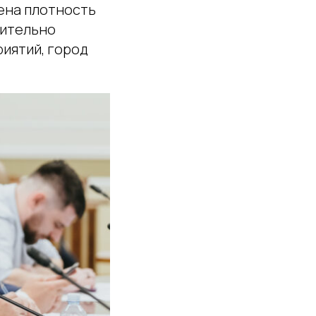
чена плотность
нительно
иятий, город