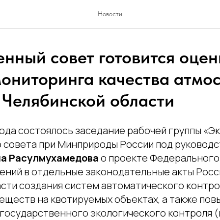
Новости
нный совет готовится оцен
мониторинга качества атмо
в Челябинской области
 года состоялось заседание рабочей группы «
совета при Минприроды России под руковод
а Расулмухамедова
о проекте Федерального
ений в отдельные законодательные акты Росс
асти создания систем автоматического контр
еществ на квотируемых объектах, а также по
государственного экологического контроля (