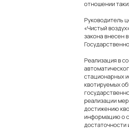
отношении таки
Руководитель ц
«Чистый воздух
закона внесен 
Государственно
Реализация в с
автоматическог
стационарных и
квотируемых об
государственно
реализации мер
достижению кво
информацию о с
достаточности 