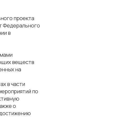
ного проекта
кт Федерального
ии в
емами
ющих веществ
енных на
ах в части
мероприятий по
ктивную
акже о
 достижению