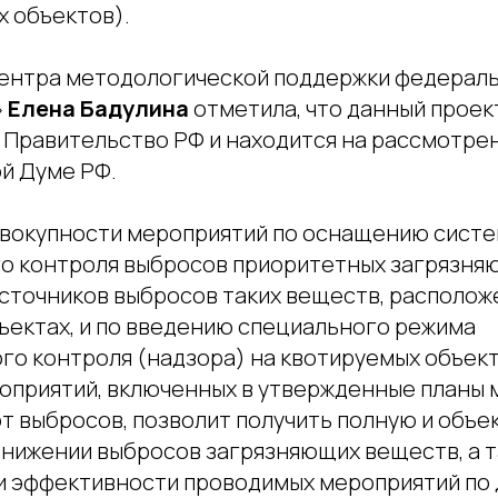
х объектов).
ентра методологической поддержки федераль
»
Елена Бадулина
отметила, что данный прое
в Правительство РФ и находится на рассмотрен
й Думе РФ.
овокупности мероприятий по оснащению сист
о контроля выбросов приоритетных загрязня
сточников выбросов таких веществ, располож
ъектах, и по введению специального режима
го контроля (надзора) на квотируемых объект
оприятий, включенных в утвержденные планы 
т выбросов, позволит получить полную и объе
нижении выбросов загрязняющих веществ, а т
и эффективности проводимых мероприятий по