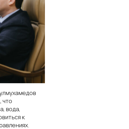
сулмухамедов
, что
, вода,
овиться к
равлениях.