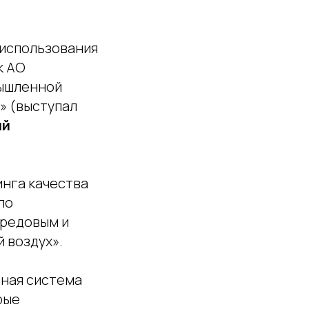
 использования
к АО
мышленной
» (выступал
ий
инга качества
по
ередовым и
 воздух».
ная система
рые