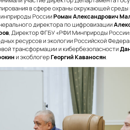
инимали участие директор Департамента гос
улирования в сфере охраны окружающей среды 
Минприроды России
Роман Александрович Ма
нерального директора по цифровизации
Алек
ров
, Директор ФГБУ «РФИ Минприроды России
дных ресурсов и экологии Российской Федера
овой трансформации и кибербезопасности
Да
рокин
и экоблогер
Георгий Каваносян
.