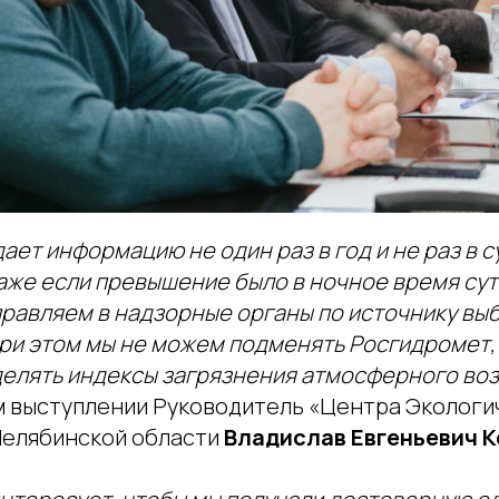
ет информацию не один раз в год и не раз в сут
 даже если превышение было в ночное время сут
правляем в надзорные органы по источнику вы
ри этом мы не можем подменять Росгидромет, 
делять индексы загрязнения атмосферного во
м выступлении Руководитель «Центра Экологи
Челябинской области
Владислав Евгеньевич 