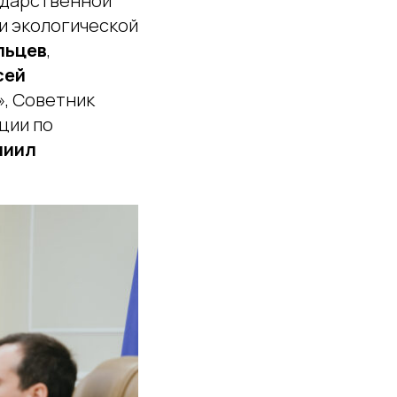
ударственной
и экологической
льцев
,
сей
», Советник
ции по
ниил