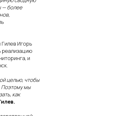
единую сводную
 — более
нов,
ль
 Гилев Игорь
ь реализацию
ниторинга, и
нск.
ой целью, чтобы
. Поэтому мы
ать, как
Гилев.