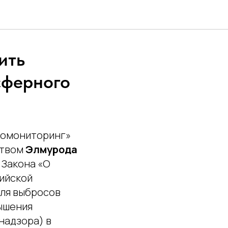
ить
сферного
Экомониторинг»
ством
Элмурода
 Закона «О
ийской
оля выбросов
вышения
надзора) в