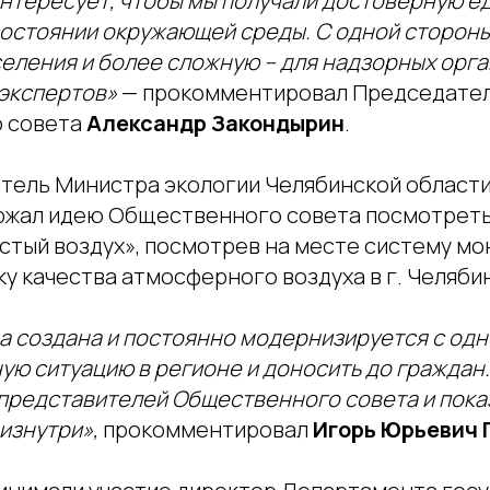
 интересует, чтобы мы получали достоверную 
остоянии окружающей среды. С одной стороны
еления и более сложную – для надзорных орга
 экспертов»
— прокомментировал Председате
 совета
Александр Закондырин
.
тель Министра экологии Челябинской области
ржал идею Общественного совета посмотрет
стый воздух», посмотрев на месте систему мо
у качества атмосферного воздуха в г. Челяби
а создана и постоянно модернизируется с одн
ую ситуацию в регионе и доносить до граждан
представителей Общественного совета и показ
изнутри»,
прокомментировал
Игорь Юрьевич 