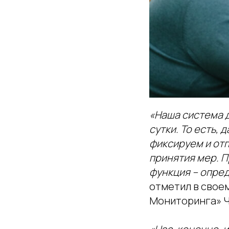
«Наша система да
сутки. То есть,
фиксируем и от
принятия мер. П
функция – опре
отметил в свое
Мониторинга» 