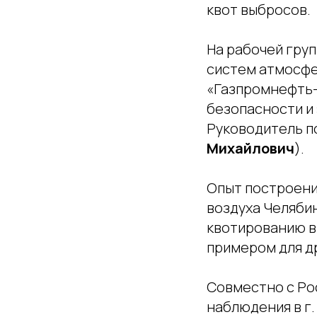
квот выбросов.
На рабочей гру
систем атмосфе
«Газпромнефть-
безопасности и
Руководитель по
Михайлович
).
Опыт построени
воздуха Челябин
квотированию в
примером для д
Совместно с Ро
наблюдения в г.