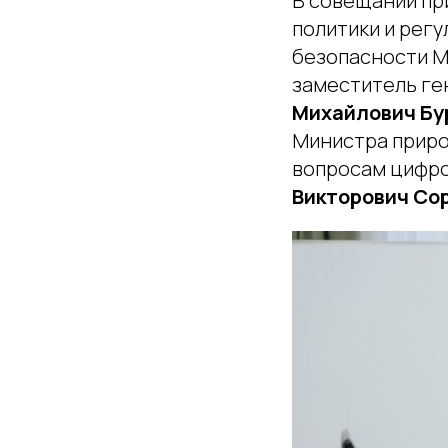
В совещании пр
политики и рег
безопасности 
заместитель ге
Михайлович Бу
Министра приро
вопросам цифр
Викторович Со