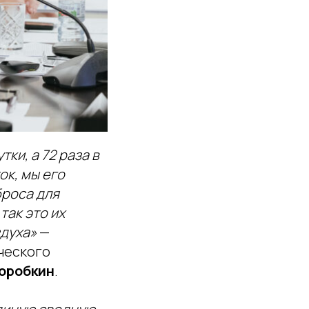
ки, а 72 раза в
ок, мы его
броса для
так это их
здуха»
—
ческого
Коробкин
.