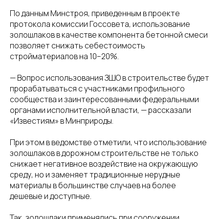
По данным Минстроя, приведенным в проекте
протокола комиссии Госсовета, использование
золошлаков в качестве компонента бетонной смеси
позволяет снижать себестоимость
стройматериалов на 10–20%.
— Вопрос использования ЗШО в строительстве будет
прорабатываться с участниками профильного
сообщества и заинтересованными федеральными
органами исполнительной власти, — рассказали
«Известиям» в Минприроды.
При этом в ведомстве отметили, что использование
золошлаков в дорожном строительстве не только
снижает негативное воздействие на окружающую
среду, но и заменяет традиционные нерудные
материалы в большинстве случаев на более
дешевые и доступные.
Так, золошлаки применялись при сооружении