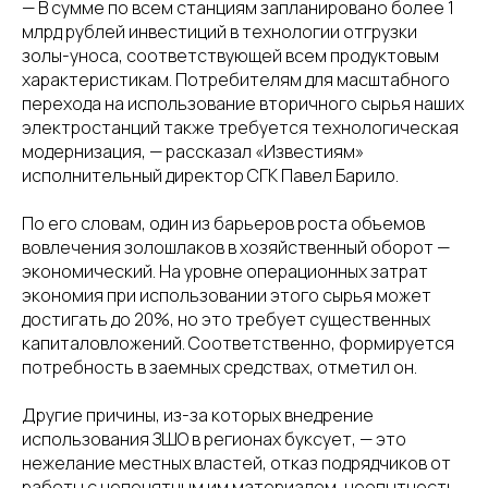
— В сумме по всем станциям запланировано более 1
млрд рублей инвестиций в технологии отгрузки
золы-уноса, соответствующей всем продуктовым
характеристикам. Потребителям для масштабного
перехода на использование вторичного сырья наших
электростанций также требуется технологическая
модернизация, — рассказал «Известиям»
исполнительный директор СГК Павел Барило.
По его словам, один из барьеров роста объемов
вовлечения золошлаков в хозяйственный оборот —
экономический. На уровне операционных затрат
экономия при использовании этого сырья может
достигать до 20%, но это требует существенных
капиталовложений. Соответственно, формируется
потребность в заемных средствах, отметил он.
Другие причины, из-за которых внедрение
использования ЗШО в регионах буксует, — это
нежелание местных властей, отказ подрядчиков от
работы с непонятным им материалом, неопытность