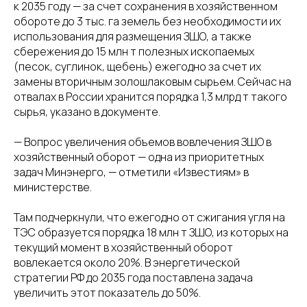
к 2035 году — за счет сохранения в хозяйственном
обороте до 3 тыс. га земель без необходимости их
использования для размещения ЗШО, а также
сбережения до 15 млн т полезных ископаемых
(песок, суглинок, щебень) ежегодно за счет их
замены вторичным золошлаковым сырьем. Сейчас на
отвалах в России хранится порядка 1,3 млрд т такого
сырья, указано в документе.
— Вопрос увеличения объемов вовлечения ЗШО в
хозяйственный оборот — одна из приоритетных
задач Минэнерго, — отметили «Известиям» в
министерстве.
Там подчеркнули, что ежегодно от сжигания угля на
ТЭС образуется порядка 18 млн т ЗШО, из которых на
текущий момент в хозяйственный оборот
вовлекается около 20%. В энергетической
стратегии РФ до 2035 года поставлена задача
увеличить этот показатель до 50%.