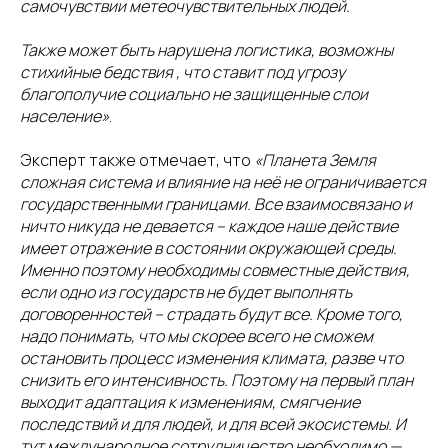
самочувствии метеочувствительных людей.
Также может быть нарушена логистика, возможны
стихийные бедствия , что ставит под угрозу
благополучие социально не защищенные слои
население»
.
Эксперт также отмечает, что
«Планета Земля
сложная система и влияние на неё не ограничивается
государственными границами. Все взаимосвязано и
ничто никуда не девается – каждое наше действие
имеет отражение в состоянии окружающей среды.
Именно поэтому необходимы совместные действия,
если одно из государств не будет выполнять
договоренностей – страдать будут все. Кроме того,
надо понимать, что мы скорее всего не сможем
остановить процесс изменения климата, разве что
снизить его интенсивность. Поэтому на первый план
выходит адаптация к изменениям, смягчение
последствий и для людей, и для всей экосистемы. И
тут международное сотрудничество необходимо —