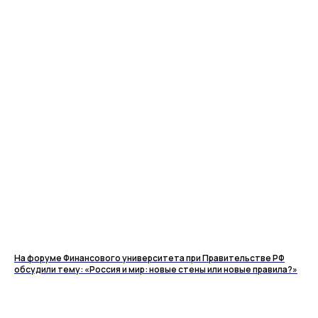
На форуме Финансового университета при Правительстве РФ
обсудили тему: «Россия и мир: новые стены или новые правила?»