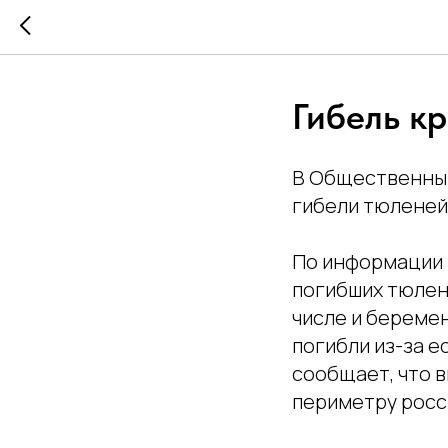
Гибель к
В Общественный
гибели тюленей.
По информации 
погибших тюлене
числе и береме
погибли из-за е
сообщает, что 
периметру росс