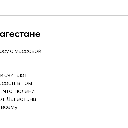
агестане
осу о массовой
и считают
соби, в том
, что тюлени
 от Дагестана
 всему