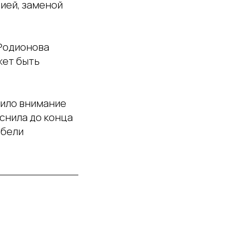
цией, заменой
 Родионова
жет быть
тило внимание
яснила до конца
ибели