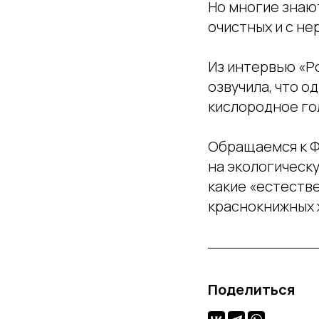
Но многие знают
очистных и с не
Из интервью «Р
озвучила, что о
кислородное го
Обращаемся к Ф
на экологическу
какие «естеств
краснокнижных 
Поделиться