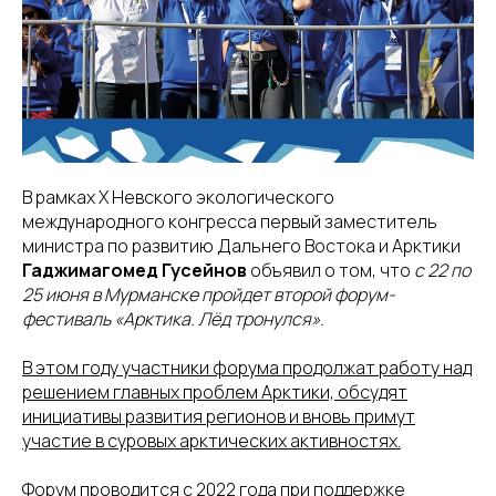
В рамках Х Невского экологического
международного конгресса первый заместитель
министра по развитию Дальнего Востока и Арктики
Гаджимагомед Гусейнов
объявил о том, что
с 22 по
25 июня в Мурманске пройдет второй форум-
фестиваль «Арктика. Лёд тронулся».
В этом году участники форума продолжат работу над
решением главных проблем Арктики, обсудят
инициативы развития регионов и вновь примут
участие в суровых арктических активностях.
Форум проводится с 2022 года при поддержке