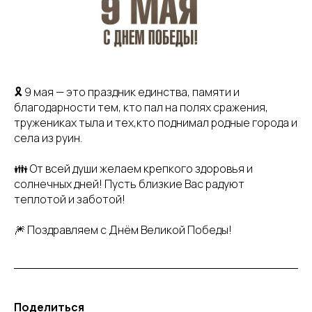
🎗️ 9 мая — это праздник единства, памяти и
благодарности тем, кто пал на полях сражения,
тружениках тыла и тех,кто поднимал родные города и
села из руин.
👪 От всей души желаем крепкого здоровья и
солнечных дней! Пусть близкие Вас радуют
теплотой и заботой!
🎆 Поздравляем с Днём Великой Победы!
Поделиться