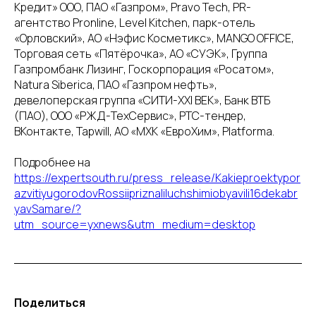
Кредит» ООО, ПАО «Газпром», Pravo Tech, PR-
агентство Pronline, Level Kitchen, парк-отель
«Орловский», АО «Нэфис Косметикс», MANGO OFFICE,
Торговая сеть «Пятёрочка», АО «СУЭК», Группа
Газпромбанк Лизинг, Госкорпорация «Росатом»,
Natura Siberica, ПАО «Газпром нефть»,
девелоперская группа «СИТИ-XXI ВЕК», Банк ВТБ
(ПАО), ООО «РЖД-ТехСервис», РТС-тендер,
ВКонтакте, Tapwill, АО «МХК «ЕвроХим», Platforma.
Подробнее на
https://expertsouth.ru/press_release/Kakieproektypor
azvitiyugorodovRossiipriznaliluchshimiobyavili16dekabr
yavSamare/?
utm_source=yxnews&utm_medium=desktop
Поделиться