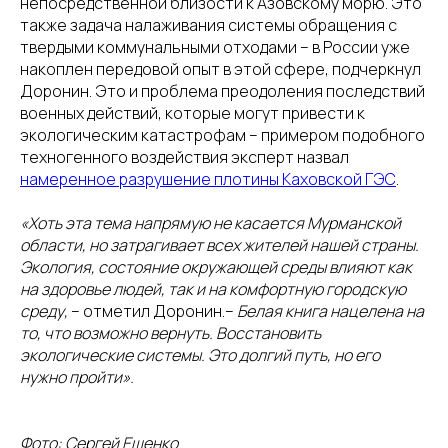
непосредственной близости к Азовскому морю. Это
также задача налаживания системы обращения с
твердыми коммунальными отходами – в России уже
накоплен передовой опыт в этой сфере, подчеркнул
Доронин. Это и проблема преодоления последствий
военных действий, которые могут привести к
экологическим катастрофам – примером подобного
техногенного воздействия эксперт назвал
намеренное разрушение плотины Каховской ГЭС
.
«Хоть эта тема напрямую не касается Мурманской
области, но затрагивает всех жителей нашей страны.
Экология, состояние окружающей среды влияют как
на здоровье людей, так и на комфортную городскую
среду,
– отметил Доронин.–
Белая книга нацелена на
то, что возможно вернуть. Восстановить
экологические системы. Это долгий путь, но его
нужно пройти».
Фото: Сергей Ещенко