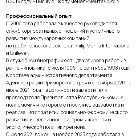
В 2019 году – Высшую школу менеджмента СПбГУ.
Профессиональный опыт
С 2000 года работала в качестве руководителя
служб корпоративных отношений и устойчивого
развития международных компаний
потребительского сектора: Philip Morris International
и Unilever.
В служебной биографии есть два эпизода работы в
ранге чиновника: с июля 1996 по сентябрь 1998 года
в составе административного департамента
Администрации Приморского края и с ноября 2020 по
июль 2021 года – в должности заместителя
председателя Правительства Республики Коми, к
полномочиям которого относились разработка и
реализация стратегии социально-экономического
развития, инвестиционной, промышленной и
экологической политики региона.
С июля 2021 до конца ноября 2023 года работала в