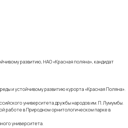
йчивому развитию, НАО «Красная поляна», кандидат
среды и устойчивому развитию курорта «Красная Поляна».
оссийского университета дружбы народов им. П. Лумумбы.
ной работе в Природном орнитологическом парке в
нного университета.