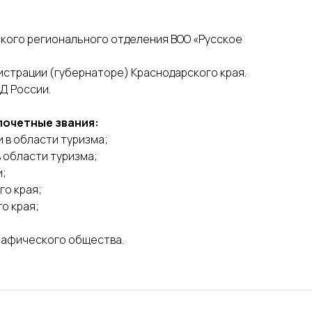
кого регионального отделения ВОО «Русское
истрации (губернаторе) Краснодарского края.
Д России.
почетные звания:
 в области туризма;
 области туризма;
и;
го края;
о края;
рафического общества.