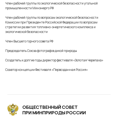
Член рабочей группы по экологической безопасности угольной
промышленности Минэнерго РФ
ОБЩЕСТВЕННЫЙ СОВЕТ
ПРИ МИНПРИРОДЫ РОССИИ
Член рабочей группы по вопросам экологической безопасности
Комиссии при Президенте Российской Федерации по вопросам
© 2025 Общественный совет при
стратегии развития топливно-энергетического комплекса и
Министерстве природных ресурсов и
экологической безопасности
экологии Российской Федерации
Член Высшего горного совета РФ
Председатель Союза фотографов дикой природы
Меню
Создатель и долгие годы директор фестиваля «Золотая Черепаха»
Главная
Комиссии
Соавтор концепции Фестиваля «Первозданная Россия»
Проектная деятельность
Национальный проект Экология
Новости
Совет
О совете