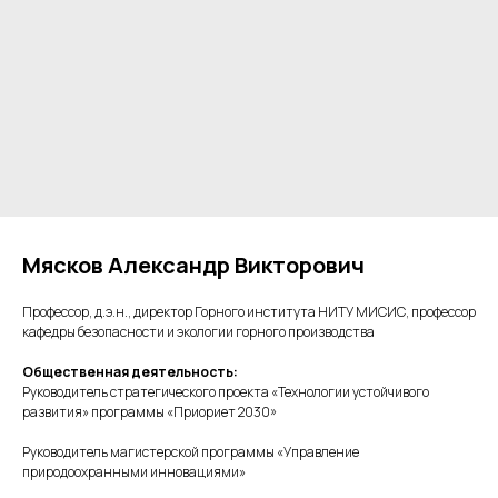
Мясков Александр Викторович
Профессор, д.э.н., директор Горного института НИТУ МИСИС, профессор
кафедры безопасности и экологии горного производства
Общественная деятельность:
Руководитель стратегического проекта «Технологии устойчивого
развития» программы «Приориет 2030»
Руководитель магистерской программы «Управление
природоохранными инновациями»