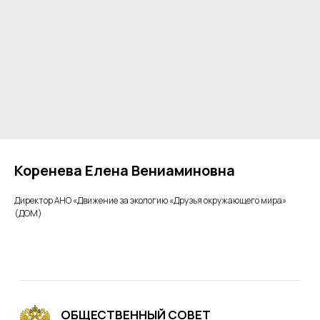
ОБЩЕСТВЕННЫЙ СОВЕТ
ПРИ МИНПРИРОДЫ РОССИИ
Коренева Елена Вениаминовна
© 2025 Общественный совет при
Министерстве природных ресурсов и
Директор АНО «Движение за экологию «Друзья окружающего мира»
экологии Российской Федерации
(ДОМ)
Меню
Главная
Комиссии
Проектная деятельность