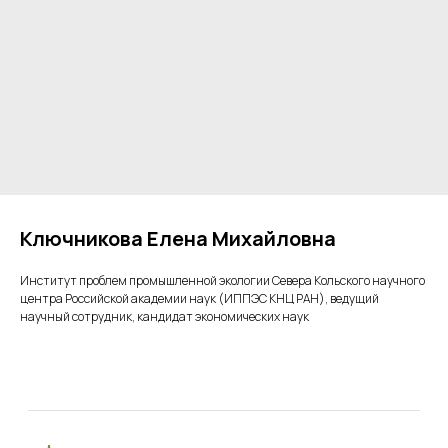
ОБЩЕСТВЕННЫЙ СОВЕТ
ПРИ МИНПРИРОДЫ РОССИИ
Ключникова Елена Михайловна
© 2025 Общественный совет при
Министерстве природных ресурсов и
Институт проблем промышленной экологии Севера Кольского научного
центра Российской академии наук (ИППЭС КНЦ РАН), ведущий
экологии Российской Федерации
научный сотрудник, кандидат экономических наук
Меню
Главная
Комиссии
Проектная деятельность