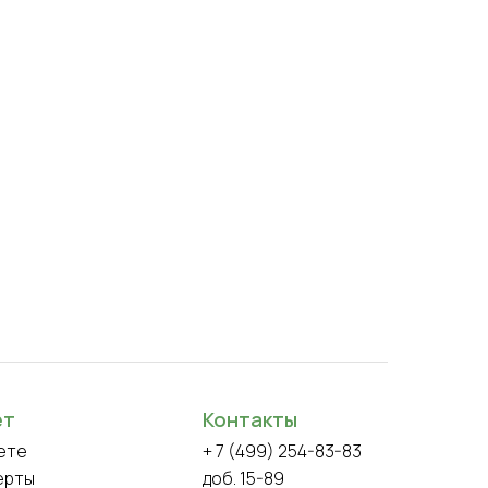
ет
Контакты
ете
+ 7 (499) 254-83-83
ерты
доб. 15-89