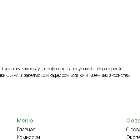
р биологических наук, профессор, заведующий лабораторией
ки СО РАН, заведующий кафедрой Водных и наземных экосистем
Меню
Сов
Главная
О сов
Комиссии
Эксп