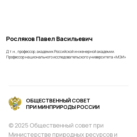
ОБЩЕСТВЕННЫЙ СОВЕТ
Росляков Павел Васильевич
ПРИ МИНПРИРОДЫ РОССИИ
© 2025 Общественный совет при
Д.т.н., профессор, академик Российской инженерной академии.
Министерстве природных ресурсов и
Профессор национального исследовательского университета «МЭИ»
экологии Российской Федерации
Меню
Главная
Комиссии
Проектная деятельность
Национальный проект Экология
Новости