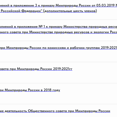
енений в приложение 3 к приказу Минприроды России от 05.03.2019
 Российской Федерации" (дополнительные шесть членов)
олнений в приложение № 1 к приказу Министерства природных ресу
ного совета при Министерстве природных ресурсов и экологии Ро
при Минприроды России по комиссиям и рабочим группам 2019-2021
овета при Минприроды России 2019-2021гг
при Минприроды России в 2018 году
ие деятельность Общественного совета при Минприроды России