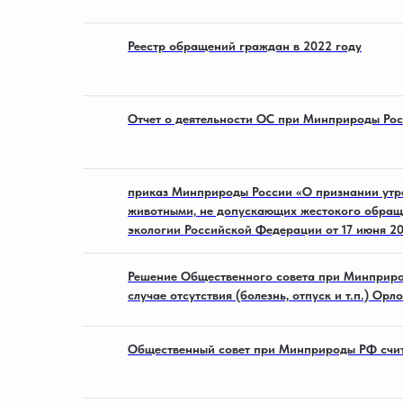
Реестр обращений граждан в 2022 году
Отчет о деятельности ОС при Минприроды Рос
приказ Минприроды России «О признании утр
животными, не допускающих жестокого обраще
экологии Российской Федерации от 17 июня 20
Решение Общественного совета при Минприро
случае отсутствия (болезнь, отпуск и т.п.) Ор
Общественный совет при Минприроды РФ счит