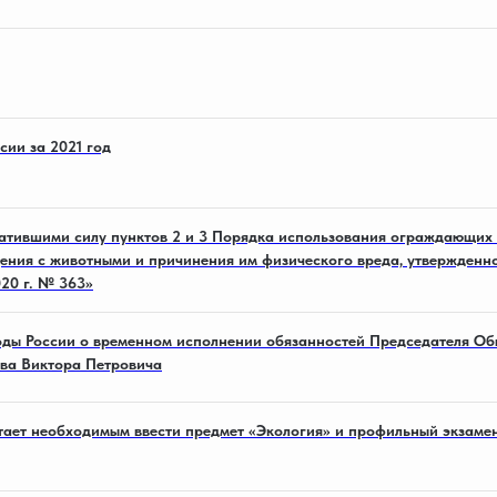
сии за 2021 год
атившими силу пунктов 2 и 3 Порядка использования ограждающих 
ния с животными и причинения им физического вреда, утвержденн
20 г. № 363»
ды России о временном исполнении обязанностей Председателя Об
лова Виктора Петровича
ает необходимым ввести предмет «Экология» и профильный экзаме