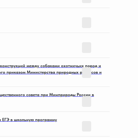
Смотреть
Смотреть
конструкций между собаками охотничьих пород и
ого приказом Министерства природных ресурсов и
Смотреть
щественного совета при Минприроды России в
Смотреть
н ЕГЭ в школьную программу
Смотреть